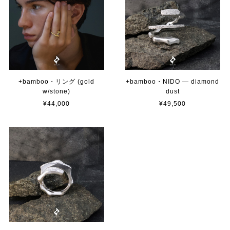
+bamboo・リング (gold
+bamboo・NIDO — diamond
w/stone)
dust
¥44,000
¥49,500