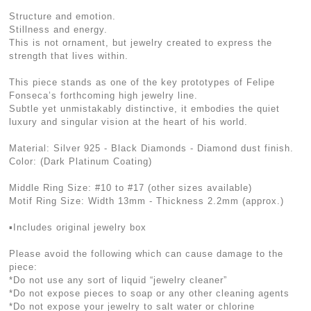
Structure and emotion.
Stillness and energy.
This is not ornament, but jewelry created to express the
strength that lives within.
This piece stands as one of the key prototypes of Felipe
Fonseca’s forthcoming high jewelry line.
Subtle yet unmistakably distinctive, it embodies the quiet
luxury and singular vision at the heart of his world.
Material: Silver 925 - Black Diamonds - Diamond dust finish.
Color: (Dark Platinum Coating)
Middle Ring Size: #10 to #17 (other sizes available)
Motif Ring Size: Width 13mm - Thickness 2.2mm (approx.)
▪︎Includes original jewelry box
Please avoid the following which can cause damage to the
piece:
*Do not use any sort of liquid “jewelry cleaner”
*Do not expose pieces to soap or any other cleaning agents
*Do not expose your jewelry to salt water or chlorine