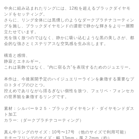
中央に組み込まれたリングには、12粒を超えるブラックダイヤモ
ンドをセッティング。
さらに、リング全体には黒燻しのようなダークプラチナコーティン
グを施し、ブラックダイヤモンドの濃密で静かな輝きをより一層際
立たせています。
光を強く放つのではなく、静かに吸い込むような黒の美しさが、都
会的な強さとミステリアスな空気感を生み出します。
構造と感情、
静寂とエネルギー。
これは装飾ではなく、“内に宿る力”を表現するためのジュエリー。
本作は、今後展開予定のハイジュエリーラインを象徴する重要なプ
ロトタイプのひとつ。
控えめでありながら揺るぎない個性を放つ、フェリペ・フォンセカ
の世界観を象徴するリングです。
素材：シルバー９２５・ブラックダイヤモンド・ダイヤモンドダス
ト加工
カラー:（ダークプラチナコーティング）
真ん中リングのサイズ：10号〜17号 （他のサイズで利用可能）
モチーフリングのサイズ：幅 13mm - 厚 2,2mm（約）