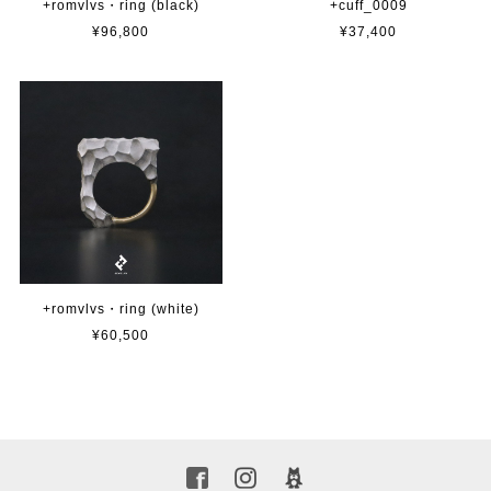
+romvlvs・ring (black)
+cuff_0009
¥96,800
¥37,400
+romvlvs・ring (white)
¥60,500