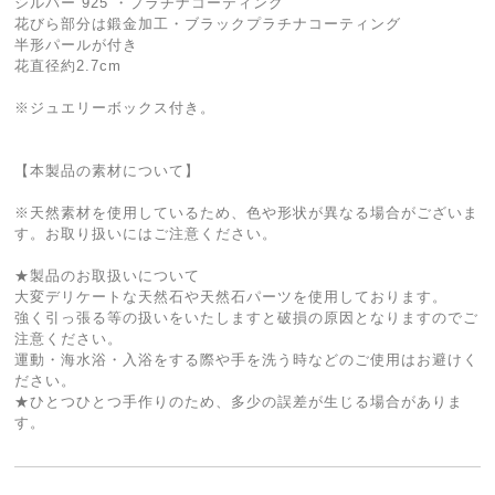
シルバー 925 ・プラチナコーティング
花びら部分は鍛金加工・ブラックプラチナコーティング
半形パールが付き
花直径約2.7cm
※ジュエリーボックス付き。
【本製品の素材について】
※天然素材を使用しているため、色や形状が異なる場合がございま
す。お取り扱いにはご注意ください。
★製品のお取扱いについて
大変デリケートな天然石や天然石パーツを使用しております。
強く引っ張る等の扱いをいたしますと破損の原因となりますのでご
注意ください。
運動・海水浴・入浴をする際や手を洗う時などのご使用はお避けく
ださい。
★ひとつひとつ手作りのため、多少の誤差が生じる場合がありま
す。