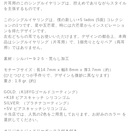
片耳用のこのシングルイヤリングは、控えめでありながらスタイル
を主張するものです。
このシングルイヤリングは、僕の新しい+5 lados (5面) コレクシ
ョンの1つです。星や五芒星、時には六芒星からインスピレーショ
ンを得たデザインです。
左右どちらの耳でもお使いいただけます。デザインの都合上、本商
品はシングルイヤリング（片耳用）で、1個売りとなりペア（両耳
用）ではありません。
素材：シルバー９２５・荒らし加工
モチーフサイズ：長14.7mm x 幅8.8mm x 厚3.7mm（約）
(ひとつひとつが手作りで、デザインも微妙に異なります)
重さ: 1.8 gr. (約)
GOLD:（K18YGゴールドコーティング）
+K18 ピアスキャッチ シリコンゴム
SILVER: （プラチナコーティング）
+SV ピアスキャッチシリコンゴム
※当店では、人気の2色をご用意しております。お好みのカラー を
選択してください。
オリジナルジュエリーボックス付き付き