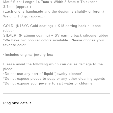
Motif Size: Length 14.7mm x Width 8.8mm x Thickness
3.7mm (approx.)
(Each one is handmade and the design is slightly different)
Weight: 1.8 gr. (approx.)
GOLD: (K18YG Gold coating) + K18 earring back silicone
rubber
SILVER: (Platinum coating) + SV earring back silicone rubber
*We have two popular colors available. Please choose your
favorite color.
▪︎Includes original jewelry box
Please avoid the following which can cause damage to the
piece:
*Do not use any sort of liquid “jewelry cleaner”
*Do not expose pieces to soap or any other cleaning agents
*Do not expose your jewelry to salt water or chlorine
Ring size details.