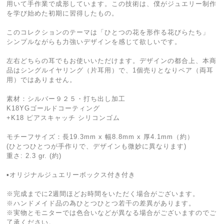
用いて手作業で成形しています。この技術は、僕がジュエリー制作
を学び始めた初期に習得したもの。
このコレクションのテーマは「ひとつの花を形作る花びらたち」
シンプルながらも力強いデザインを感じて欲しいです。
左右どちらの耳でもお使いいただけます。デザインの都合上、本商
品はシングルイヤリング（片耳用）で、1個売りとなりペア（両耳
用）ではありません。
素材：シルバー９２５・打ち出し加工
K18YGゴールドコーティング
+K18 ピアスキャッチ シリコンゴム
モチーフサイズ：長19.3mm x 幅8.8mm x 厚4.1mm（約）
(ひとつひとつが手作りで、デザインも微妙に異なります)
重さ: 2.3 gr. (約)
▪︎オリジナルジュエリーボックス付き付き
※完成までに2週間ほどお時間をいただく場合がございます。
※ハンドメイド品の為ひとつひとつ若干の差異があります。
※実物とモニターでは色合いなどが異なる場合がございますのでご
了承ください。