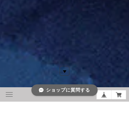
ショップに質問する
CHAPTER 28: NEW LATITUDE.
FELIPE FONSECA jewelry POP UP SHOP