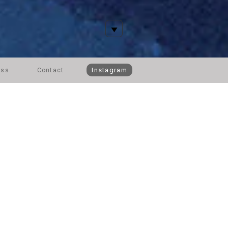
Instagram
ess
Contact
 SHOP
ー
 (Tue)
lry は、博多阪急 1階 ジュエリー
HOPを開催いたします。
はじめ、「+ piedras」、