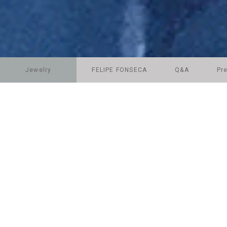
Jewelry
FELIPE FONSECA
Q&A
Pr
CHAPTER 28: NEW LATITUDE.
FELIPE FONSECA jewelry POP UP
博多阪急 1階ジュエリー＆アクセサリ
Date: 2026.8.19 (Wed) – 2026.9.1
NEW LATITUDE
このたび、Felipe Fonseca jewe
＆アクセサリー売場にてPOP UP S
ブランドを代表する 「+ bamboo」 を