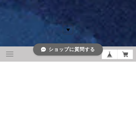
ショップに質問する
CHAPTER 28: NEW LATITUDE.
FELIPE FONSECA jewelry POP UP SHOP
博多阪急 1階ジュエリー＆アクセサリー
Date: 2026.8.19 (Wed) – 2026.9.1 (Tue)
NEW LATITUDE
このたび、Felipe Fonseca jewelry は、博多阪急 1階 ジュエ
リー＆アクセサリー売場にてPOP UP SHOPを開催いたしま
す。